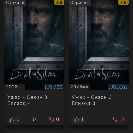
IMDb
IMDb
7.8
7.8
Сериали
Сериали
рейтинг:
рейти
Качество:
Качество
2026
HD 720
2026
HD 720
SUB
SUB
Субтитри
Субтитри
Ужас - Сезон 3
Ужас - Сезон 3
Епизод 4
Епизод 3
0
0
0
1
1
0