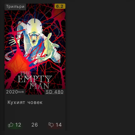
IMDb
6.2
Трилъри
рейтинг:
Качество:
2020
SD 480
SUB
Субтитри
Кухият човек
12
26
14