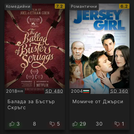
IMDb
IMDb
7.2
6.2
Комедийни
Романтични
рейтинг:
рейти
Качество:
Качество
2018
SD 480
2004
SD 360
SUB
Субтитри
БГ
аудио
Балада за Бъстър
Момиче от Джърси
Скръгс
3
8
5
29
30
1