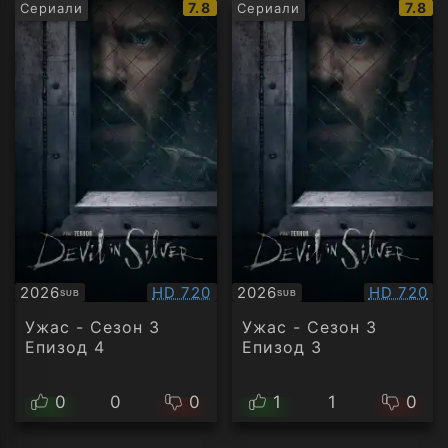
IMDb
IMDb
7.8
7.8
Сериали
Сериали
рейтинг:
рейти
Качество:
Качество
2026
HD 720
2026
HD 720
SUB
SUB
Субтитри
Субтитри
Ужас - Сезон 3
Ужас - Сезон 3
Епизод 4
Епизод 3
0
0
0
1
1
0