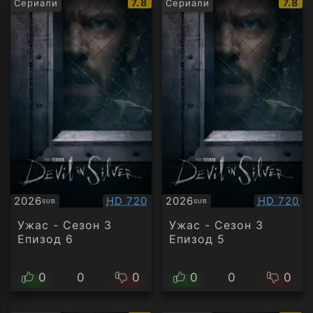
IMDb
IMDb
7.8
7.8
Сериали
Сериали
рейтинг:
рейти
Качество:
Качество
2026
HD 720
2026
HD 720
SUB
SUB
Субтитри
Субтитри
Ужас - Сезон 3
Ужас - Сезон 3
Епизод 6
Епизод 5
0
0
0
0
0
0