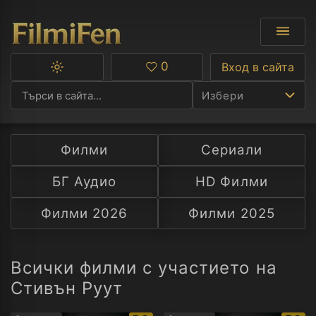
0
Вход в сайта
Превключване
Любими
между
Избери
тъмна
и
светла
тема
Филми
Сериали
Ф
БГ Аудио
HD Филми
С
Филми 2026
Филми 2025
А
Р
Всички филми с участието на
Стивън Руут
C