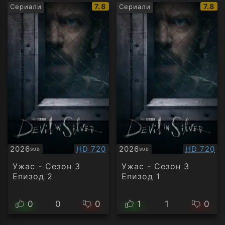
IMDb
IMDb
7.8
7.8
Сериали
Сериали
рейтинг:
рейти
Качество:
Качество
2026
HD 720
2026
HD 720
SUB
SUB
Субтитри
Субтитри
Ужас - Сезон 3
Ужас - Сезон 3
Епизод 2
Епизод 1
0
0
0
1
1
0