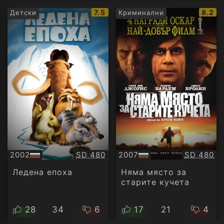
IMDb
IMDb
7.5
8.2
Детски
Криминални
рейтинг:
рейти
Качество:
Качество
2002
SD 480
2007
SD 480
БГ
БГ
аудио
аудио
Ледена епоха
Няма място за
старите кучета
28
34
6
17
21
4