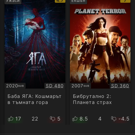
4.7
7
Ужаси
Екшън
рейтинг:
рейт
Качество:
Качество
2020
SD 480
2007
SD 360
SUB
SUB
Субтитри
Субтитри
Баба ЯГА: Кошмарът
Бибрутално 2:
в тъмната гора
Планета страх
17
22
5
8.5
4
-4.5