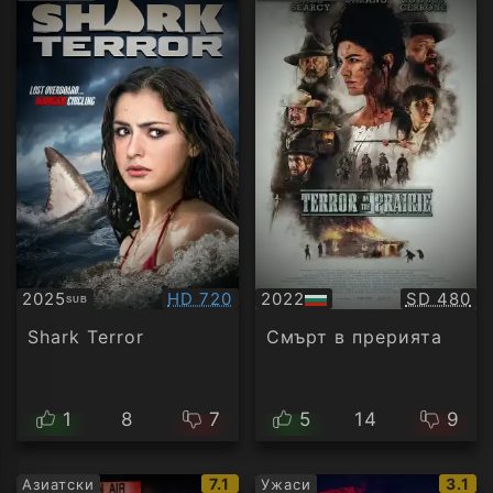
рейтинг:
рейти
Качество:
Качество
2025
HD 720
2022
SD 480
SUB
Субтитри
БГ
аудио
Shark Terror
Смърт в прерията
1
8
7
5
14
9
IMDb
IMDb
7.1
3.1
Азиатски
Ужаси