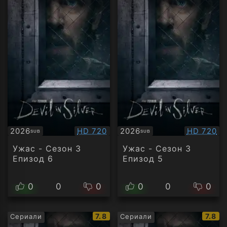
Качество:
Качество
2026
HD 720
2026
HD 720
SUB
SUB
Субтитри
Субтитри
Ужас - Сезон 3
Ужас - Сезон 3
Епизод 6
Епизод 5
0
0
0
0
0
0
IMDb
IMDb
7.8
7.8
Сериали
Сериали
рейтинг:
рейти