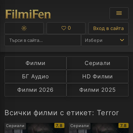
0
Вход в сайта
Превключване
Любими
между
Избери
тъмна
и
светла
тема
Филми
Сериали
Ф
БГ Аудио
HD Филми
С
Филми 2026
Филми 2025
А
Р
Всички филми с етикет: Terror
C
IMDb
IMDb
7.8
7.8
Сериали
Сериали
рейтинг:
рейти