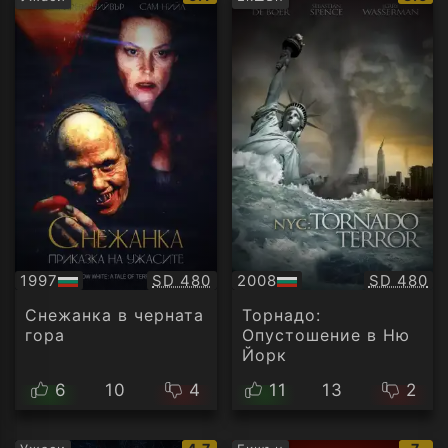
рейтинг:
рейти
Качество:
Качество
1997
SD 480
2008
SD 480
БГ
БГ
аудио
аудио
Снежанка в черната
Торнадо:
гора
Oпустошение в Ню
Йорк
6
10
4
11
13
2
IMDb
IMD