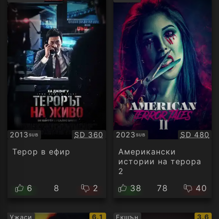
рейтинг:
рейти
Качество:
Качество
2013
SD 360
2023
SD 480
SUB
SUB
Субтитри
Субтитри
Терор в ефир
Американски
истории на терора
2
6
8
2
38
78
40
IMDb
IMDb
6.1
3.6
Ужаси
Екшън