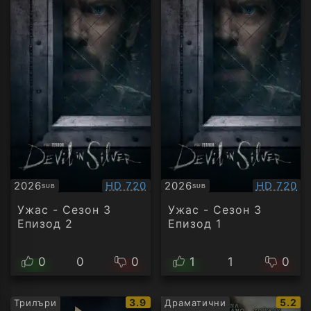
Качество:
Качество
2026
HD 720
2026
HD 720
SUB
SUB
Субтитри
Субтитри
Ужас - Сезон 3
Ужас - Сезон 3
Епизод 2
Епизод 1
0
0
0
1
1
0
IMDb
IMDb
3.9
5.2
Трилъри
Драматични