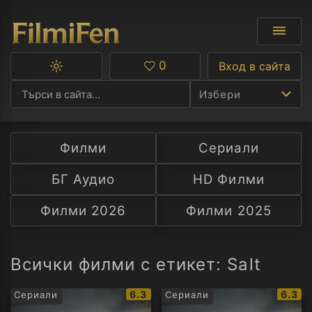
0
Вход в сайта
Превключване
Любими
между
Избери
тъмна
и
светла
тема
Филми
Сериали
Ф
БГ Аудио
HD Филми
С
Филми 2026
Филми 2025
А
Р
Всички филми с етикет: Salt
C
IMDb
IMDb
6.3
6.3
Сериали
Сериали
рейтинг:
рейти