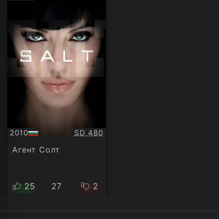
рейтинг:
Качество:
2010
SD 480
БГ
аудио
Агент Солт
25
27
2