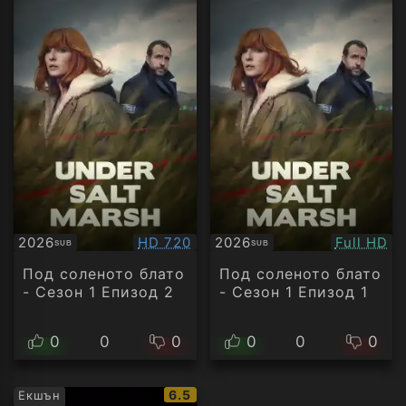
Качество:
Качество
2026
HD 720
2026
Full HD
SUB
SUB
Субтитри
Субтитри
Под соленото блато
Под соленото блато
- Сезон 1 Епизод 2
- Сезон 1 Епизод 1
0
0
0
0
0
0
IMDb
6.5
Екшън