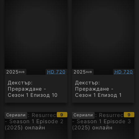
Качество:
Качество
2025
HD 720
2025
HD 720
SUB
SUB
Субтитри
Субтитри
Декстър:
Декстър:
Прераждане -
Прераждане -
Сезон 1 Епизод 10
Сезон 1 Епизод 1
IMDb
IMD
9
9
Сериали
Сериали
рейтинг:
рейт