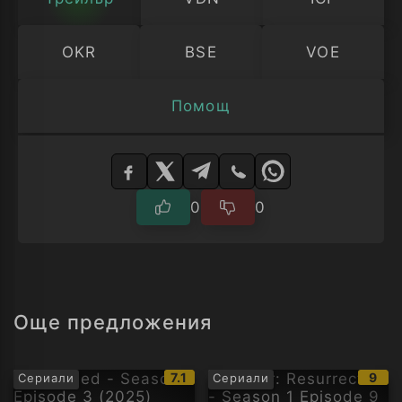
OKR
BSE
VOE
Помощ
Изберете
плейър
0
0
Още предложения
IMDb
IMD
7.1
9
Сериали
Сериали
рейтинг:
рейт