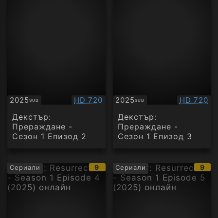
Качество:
Качество
2025
HD 720
2025
HD 720
SUB
SUB
Субтитри
Субтитри
Декстър:
Декстър:
Прераждане -
Прераждане -
Сезон 1 Епизод 2
Сезон 1 Епизод 3
IMDb
IMD
9
9
Сериали
Сериали
рейтинг:
рейт