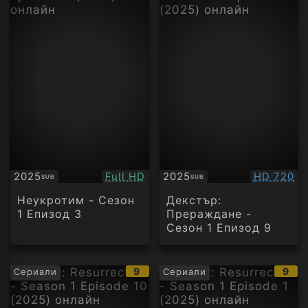
Качество:
Качество
2025
Full HD
2025
HD 720
SUB
SUB
Субтитри
Субтитри
Неукротим - Сезон
Декстър:
1 Епизод 3
Прераждане -
Сезон 1 Епизод 9
IMDb
IMD
9
9
Сериали
Сериали
рейтинг:
рейт