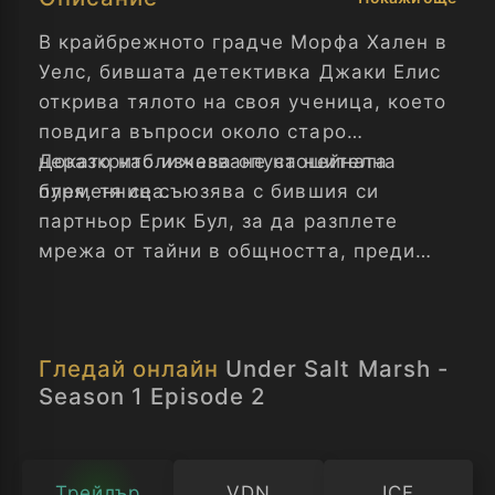
В крайбрежното градче Морфа Хален в
Уелс, бившата детективка Джаки Елис
открива тялото на своя ученица, което
повдига въпроси около старо
неразкрито изчезване на нейната
Докато наближава опустошителна
племенница.
буря, тя се съюзява с бившия си
партньор Ерик Бул, за да разплете
мрежа от тайни в общността, преди
стихията да заличи всички следи.
Гледай онлайн
Under Salt Marsh -
Season 1 Episode 2
Трейлър
VDN
ICF