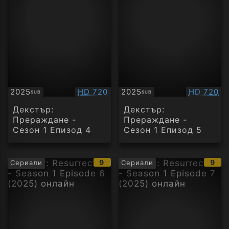
Качество:
Качество
2025
HD 720
2025
HD 720
SUB
SUB
Субтитри
Субтитри
Декстър:
Декстър:
Прераждане -
Прераждане -
Сезон 1 Епизод 4
Сезон 1 Епизод 5
IMDb
IMD
9
9
Сериали
Сериали
рейтинг:
рейт