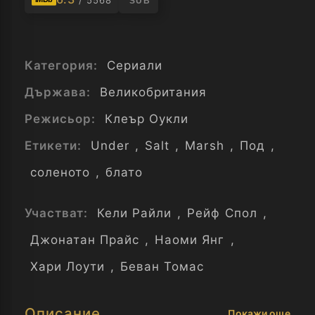
/ 5568
SUB
Категория:
Сериали
Държава:
Великобритания
Режисьор:
Клеър Оукли
Етикети:
Under
,
Salt
,
Marsh
,
Под
,
соленото
,
блато
Участват:
Кели Райли
,
Рейф Спол
,
Джонатан Прайс
,
Наоми Янг
,
Хари Лоути
,
Беван Томас
Описание
Покажи още