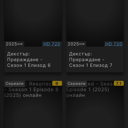
Качество:
Качество
2025
HD 720
2025
HD 720
SUB
SUB
Субтитри
Субтитри
Декстър:
Декстър:
Прераждане -
Прераждане -
Сезон 1 Епизод 6
Сезон 1 Епизод 7
IMDb
IMDb
9
7.1
Сериали
Сериали
рейтинг:
рейт