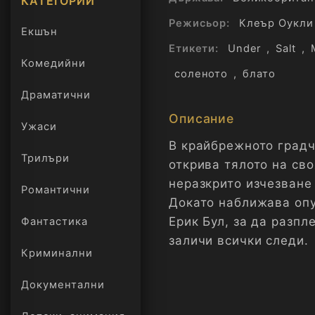
КАТЕГОРИИ
Режисьор:
Клеър Оукли
Екшън
Етикети:
Under
,
Salt
,
Комедийни
соленото
,
блато
Драматични
Описание
Ужаси
В крайбрежното градч
Трилъри
онлайн
открива тялото на св
неразкрито изчезване
Романтични
Докато наближава опу
Ерик Бул, за да разпл
Фантастика
заличи всички следи.
Криминални
Документални