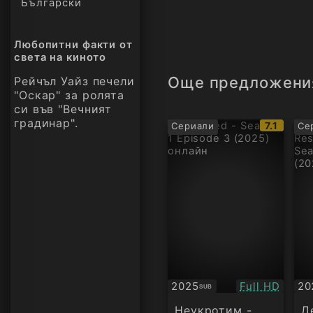
Български
Любопитни факти от
света на киното
Още предложени
Рейчъл Уайз печели
"Оскар" за ролята
си във "Вечният
градинар".
IMDb
7.1
Сериали
Се
рейтинг:
Качество:
2025
Full HD
20
SUB
Субтитри
Су
Неукротим -
Д