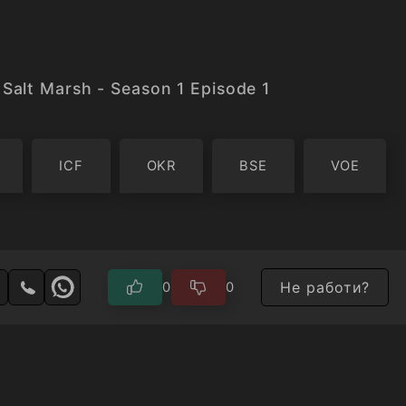
Salt Marsh - Season 1 Episode 1
ICF
OKR
BSE
VOE
Не работи?
0
0