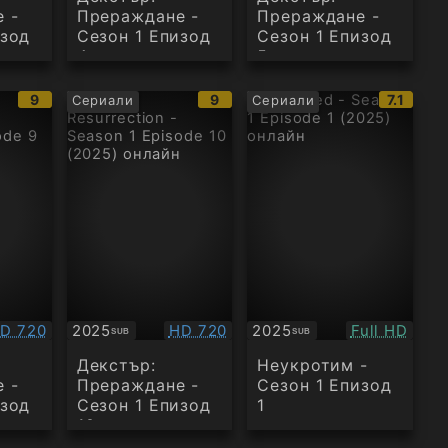
 -
Прераждане -
Прераждане -
изод
Сезон 1 Епизод
Сезон 1 Епизод
4
5
IMDb
IMDb
IMDb
9
9
7.1
Сериали
Сериали
рейтинг:
рейтинг:
рейтинг
ачество:
Качество:
Качество:
D 720
2025
HD 720
2025
Full HD
SUB
SUB
Субтитри
Субтитри
Декстър:
Неукротим -
 -
Прераждане -
Сезон 1 Епизод
изод
Сезон 1 Епизод
1
10