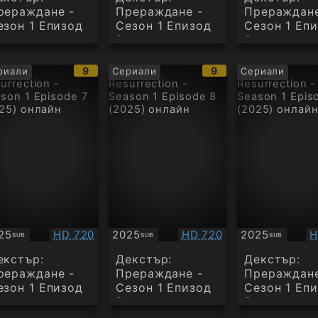
рераждане -
Прераждане -
Прераждане
езон 1 Епизод
Сезон 1 Епизод
Сезон 1 Еп
2
3
IMDb
IMDb
9
9
риали
Сериали
Сериали
:
рейтинг:
рейтинг:
Качество:
Качество:
К
25
HD 720
2025
HD 720
2025
H
SUB
SUB
SUB
бтитри
Субтитри
Субтитри
екстър:
Декстър:
Декстър:
рераждане -
Прераждане -
Прераждане
езон 1 Епизод
Сезон 1 Епизод
Сезон 1 Еп
8
9