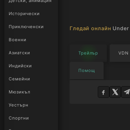
Детски, анимация
Исторически
Приключенски
Гледай онлайн
Under 
Военни
Азиатски
Трейлър
VDN
Индийски
Помощ
Семейни
Изберете
плейър
Мюзикъл
Уестърн
Спортни