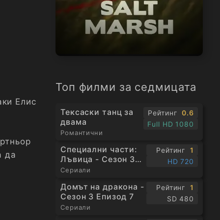
Топ филми за седмицата
аки Елис
Тексаски танц за
Рейтинг
0.6
двама
Full HD 1080
Романтични
артньор
Специални части:
Рейтинг
1
а да
Лъвица - Сезон 3
HD 720
Епизод 1
Сериали
Домът на дракона -
Рейтинг
1
Сезон 3 Епизод 7
SD 480
Сериали