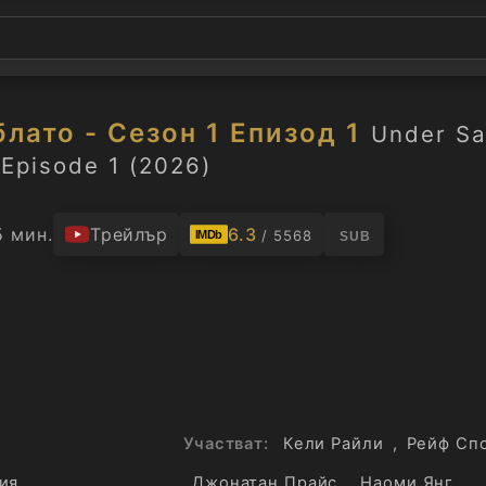
лато - Сезон 1 Епизод 1
Under Sa
Episode 1 (2026)
5 мин.
Трейлър
6.3
/ 5568
IMDb
SUB
Участват:
Кели Райли
,
Рейф Сп
ия
Джонатан Прайс
,
Наоми Янг
,