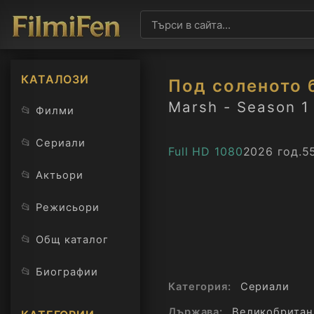
КАТАЛОЗИ
Под соленото б
Marsh - Season 1 
📂
Филми
📂
Сериали
Full HD 1080
2026 год.
5
📂
Актьори
📂
Режисьори
📂
Общ каталог
📂
Биографии
Категория:
Сериали
Държава:
Великобритан