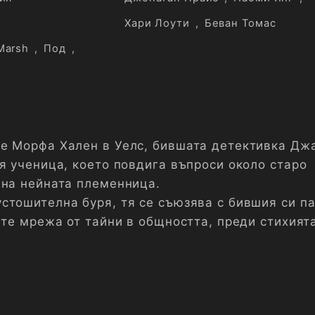
Хари Лоути
,
Беван Томас
Marsh
,
Под
,
е Морфа Хален в Уелс, бившата детективка Дж
оя ученица, което повдига въпроси около старо
 на нейната племенница.
стошителна буря, тя се съюзява с бившия си п
ете мрежа от тайни в общността, преди стихият