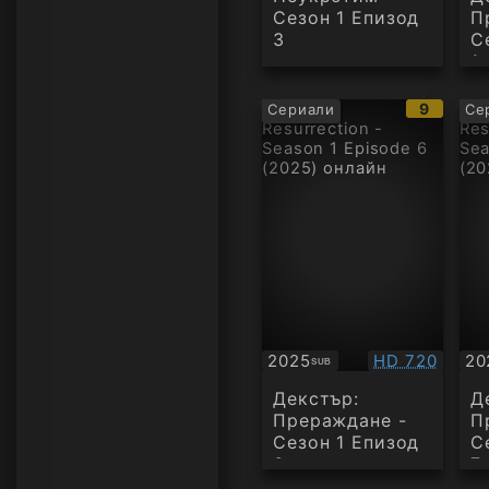
Сезон 1 Епизод
П
3
С
1
IMDb
9
Сериали
Се
рейтинг
Качество:
2025
HD 720
20
SUB
Субтитри
Су
Декстър:
Д
Прераждане -
П
Сезон 1 Епизод
С
6
7