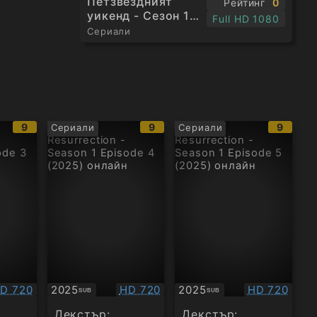
Петзвездният
Рейтинг
0
уикенд - Сезон 1
Full HD 1080
Епизод 4
Сериали
IMDb
IMDb
IMDb
9
9
9
Сериали
Сериали
рейтинг:
рейтинг:
рейтин
ачество:
Качество:
Качество:
D 720
2025
HD 720
2025
HD 720
SUB
SUB
Субтитри
Субтитри
Декстър:
Декстър: