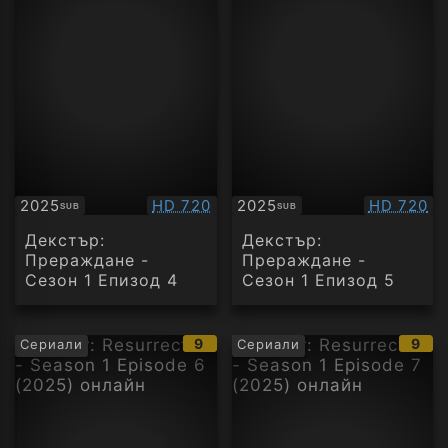
Качество:
Качество
2025
HD 720
2025
HD 720
SUB
SUB
Субтитри
Субтитри
Декстър:
Декстър:
Прераждане -
Прераждане -
Сезон 1 Епизод 4
Сезон 1 Епизод 5
IMDb
IMD
9
9
Сериали
Сериали
рейтинг:
рейт