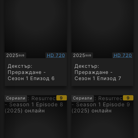
Качество:
Качество
2025
HD 720
2025
HD 720
SUB
SUB
Субтитри
Субтитри
Декстър:
Декстър:
Прераждане -
Прераждане -
Сезон 1 Епизод 6
Сезон 1 Епизод 7
IMDb
IMD
9
9
Сериали
Сериали
рейтинг:
рейт