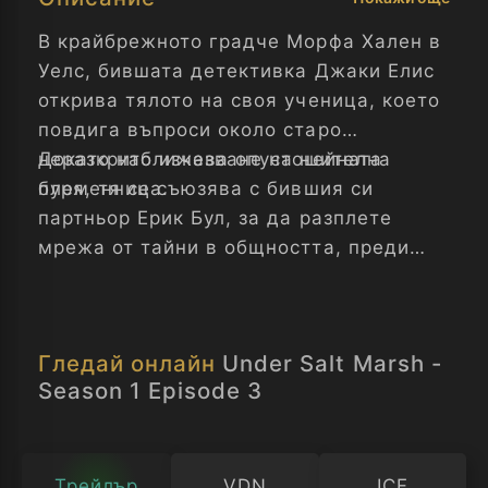
В крайбрежното градче Морфа Хален в
Уелс, бившата детективка Джаки Елис
открива тялото на своя ученица, което
повдига въпроси около старо
неразкрито изчезване на нейната
Докато наближава опустошителна
племенница.
буря, тя се съюзява с бившия си
партньор Ерик Бул, за да разплете
мрежа от тайни в общността, преди
стихията да заличи всички следи.
Гледай онлайн
Under Salt Marsh -
Season 1 Episode 3
Трейлър
VDN
ICF