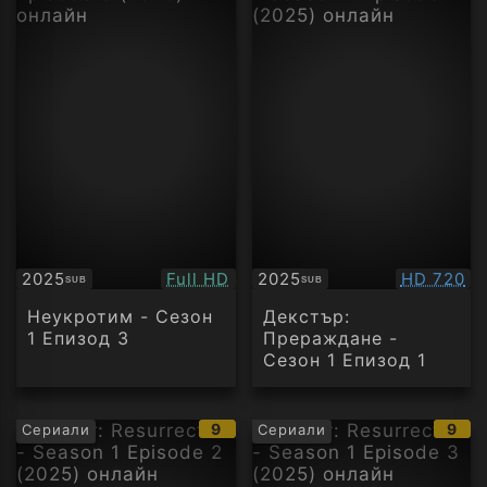
Качество:
Качество
2025
Full HD
2025
HD 720
SUB
SUB
Субтитри
Субтитри
Неукротим - Сезон
Декстър:
1 Епизод 3
Прераждане -
Сезон 1 Епизод 1
IMDb
IMD
9
9
Сериали
Сериали
рейтинг:
рейт