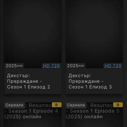
Качество:
Качество
2025
HD 720
2025
HD 720
SUB
SUB
Субтитри
Субтитри
Декстър:
Декстър:
Прераждане -
Прераждане -
Сезон 1 Епизод 2
Сезон 1 Епизод 3
IMDb
IMD
9
9
Сериали
Сериали
рейтинг:
рейт