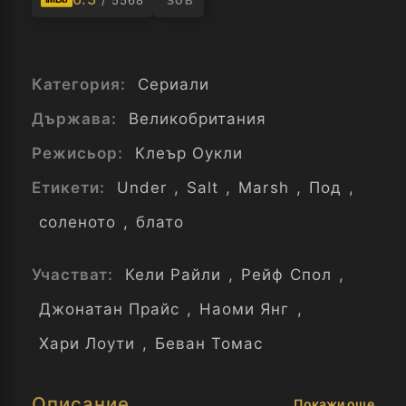
/ 5568
SUB
Категория:
Сериали
Държава:
Великобритания
Режисьор:
Клеър Оукли
Етикети:
Under
,
Salt
,
Marsh
,
Под
,
соленото
,
блато
Участват:
Кели Райли
,
Рейф Спол
,
Джонатан Прайс
,
Наоми Янг
,
Хари Лоути
,
Беван Томас
Описание
Покажи още