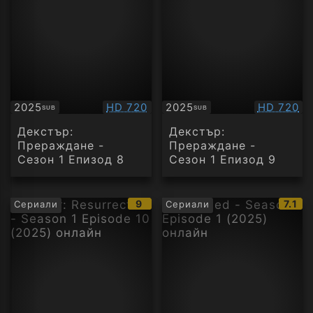
Качество:
Качество
2025
HD 720
2025
HD 720
SUB
SUB
Субтитри
Субтитри
Декстър:
Декстър:
Прераждане -
Прераждане -
Сезон 1 Епизод 8
Сезон 1 Епизод 9
IMDb
IMDb
9
7.1
Сериали
Сериали
рейтинг:
рейт