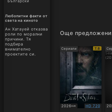
Български
Любопитни факти от
света на киното
Ан Хатауей отказва
Още предложени
роли по морални
причини. Тя
подбира
IMDb
7.8
внимателно
Сериали
Се
рейтинг:
проектите си.
Качество:
2026
HD 720
20
SUB
Субтитри
Су