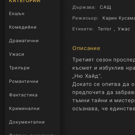
КАТЕГОРИИ
Държава:
САЩ
Екшън
Режисьор:
Карин Кусам
Комедийни
Етикети:
Terror
,
Ужас
Драматични
Описание
Ужаси
Третият сезон просле
късмет и избухлив нр
Трилъри
онлайн
„Ню Хайд“.
Романтични
Докато се опитва да о
предпочита да забрав
Фантастика
тъмни тайни и мистер
осъзнава, че единств
Криминални
демоните – както външ
Документални