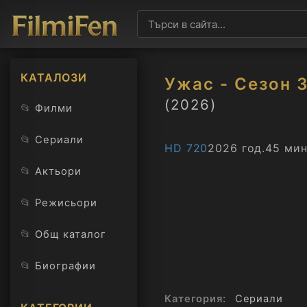
КАТАЛОЗИ
Ужас - Сезон 
(2026)
📂
Филми
📂
Сериали
HD 720
2026 год.
45 мин
📂
Актьори
📂
Режисьори
📂
Общ каталог
📂
Биографии
Категория:
Сериали