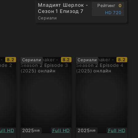
Младият Шерлок -
Рейтинг
0
Сезон 1 Епизод 7
HD 720
Сериали
IMDb
IMDb
IMDb
8.2
8.2
8.2
Сериали
Сериали
рейтинг:
рейтинг:
рейтинг
ачество:
Качество:
Качество:
ull HD
2025
Full HD
2025
Full HD
SUB
SUB
Субтитри
Субтитри