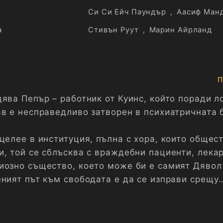
Си Си Ейч Паундър
,
Аасиф Ман
а
Стивън Руут
,
Марин Айрланд
П
дява Пепър – работник от Куинс, който поради л
ав е несправедливо затворен в психиатричната 
целее в институция, пълна с хора, които общес
и, той се сблъсква с враждебни пациенти, лекар
иозно същество, което може би е самият Дявол
еният път към свободата е да се изправи срещу
ните, така и тези вътре в него.