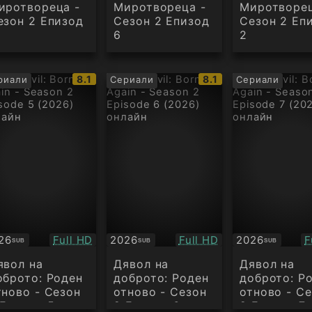
иротвореца -
Миротвореца -
Миротворец
езон 2 Епизод
Сезон 2 Епизод
Сезон 2 Еп
6
2
IMDb
IMDb
8.1
8.1
риали
Сериали
Сериали
рейтинг:
рейтинг:
Качество:
Качество:
К
26
Full HD
2026
Full HD
2026
F
SUB
SUB
SUB
бтитри
Субтитри
Субтитри
явол на
Дявол на
Дявол на
оброто: Роден
доброто: Роден
доброто: Р
тново - Сезон
отново - Сезон
отново - С
 Епизод 5
2 Епизод 6
2 Епизод 7