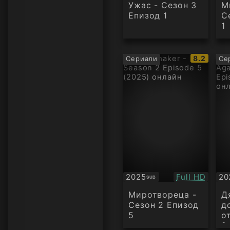
Ужас - Сезон 3
М
Епизод 1
С
1
IMDb
8.2
Сериали
Се
рейтинг:
Качество:
2025
Full HD
20
SUB
Субтитри
Су
Миротвореца -
Д
Сезон 2 Епизод
д
5
о
2