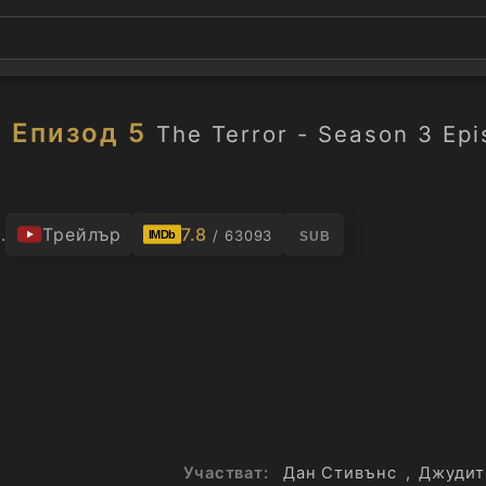
3 Епизод 5
The Terror - Season 3 Ep
.
Трейлър
7.8
/ 63093
IMDb
SUB
Участват:
Дан Стивънс
,
Джудит