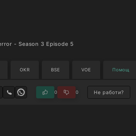
rror - Season 3 Episode 5
OKR
BSE
VOE
Помощ
Не работи?
0
0