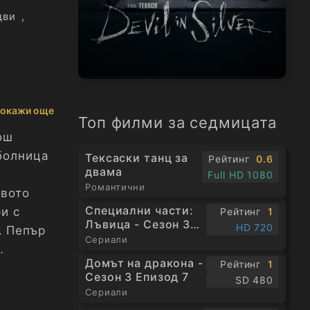
дви
,
окажи още
Топ филми за седмицата
ош
болница
Тексаски танц за
Рейтинг
0.6
двама
Full HD 1080
Романтични
твото
Специални части:
и с
Рейтинг
1
Лъвица - Сезон 3
HD 720
. Пепър
Епизод 1
Сериали
Домът на дракона -
Рейтинг
1
Сезон 3 Епизод 7
SD 480
Сериали