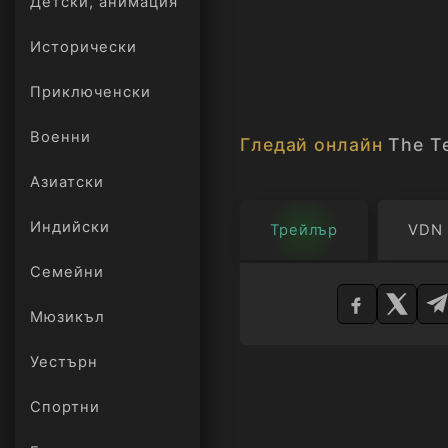
Детски, анимация
Исторически
Приключенски
Военни
Гледай онлайн
The Te
Азиатски
Индийски
Трейлър
VDN
Изберете
Семейни
плейър
Мюзикъл
Уестърн
Спортни