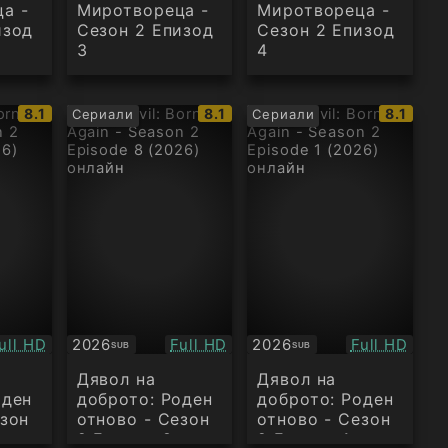
а -
Миротвореца -
Миротвореца -
изод
Сезон 2 Епизод
Сезон 2 Епизод
3
4
IMDb
IMDb
IMDb
8.1
8.1
8.1
Сериали
Сериали
рейтинг:
рейтинг:
рейтинг
ачество:
Качество:
Качество:
ull HD
2026
Full HD
2026
Full HD
SUB
SUB
Субтитри
Субтитри
Дявол на
Дявол на
оден
доброто: Роден
доброто: Роден
езон
отново - Сезон
отново - Сезон
2 Епизод 8
2 Епизод 1