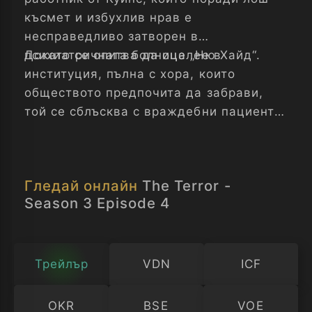
късмет и избухлив нрав е
несправедливо затворен в
психиатричната болница „Ню Хайд“.
Докато се опитва да оцелее в
институция, пълна с хора, които
обществото предпочита да забрави,
той се сблъсква с враждебни пациенти,
лекари с тъмни тайни и мистериозно
същество, което може би е самият
Дявол. Пепър осъзнава, че
Гледай онлайн
The Terror -
единственият път към свободата е да
Season 3 Episode 4
се изправи срещу демоните – както
външните, така и тези вътре в него.
Ужас - Сезон 3 Епизод 4
Трейлър
VDN
ICF
OKR
BSE
VOE