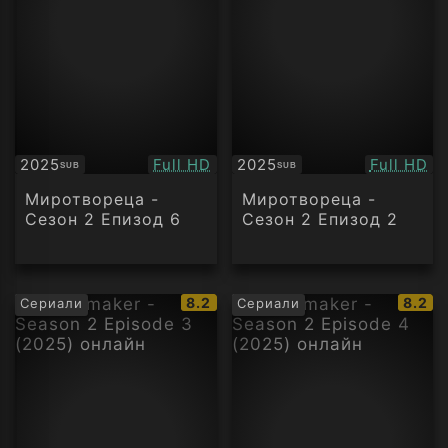
Качество:
Качество
2025
Full HD
2025
Full HD
SUB
SUB
Субтитри
Субтитри
Миротвореца -
Миротвореца -
Сезон 2 Епизод 6
Сезон 2 Епизод 2
IMDb
IMDb
8.2
8.2
Сериали
Сериали
рейтинг:
рейти