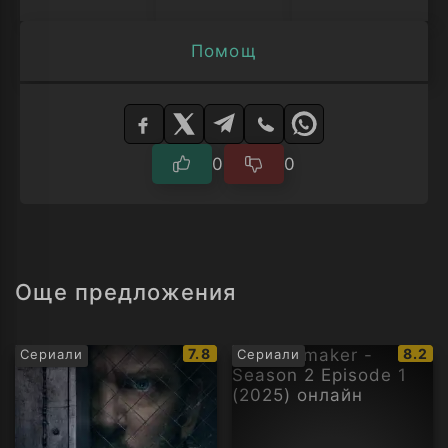
Помощ
Изберете
плейър
0
0
Още предложения
IMDb
IMDb
7.8
8.2
Сериали
Сериали
рейтинг:
рейти