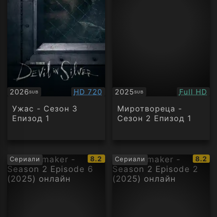
Качество:
Качество
2026
HD 720
2025
Full HD
SUB
SUB
Субтитри
Субтитри
Ужас - Сезон 3
Миротвореца -
Епизод 1
Сезон 2 Епизод 1
IMDb
IMDb
8.2
8.2
Сериали
Сериали
рейтинг:
рейти