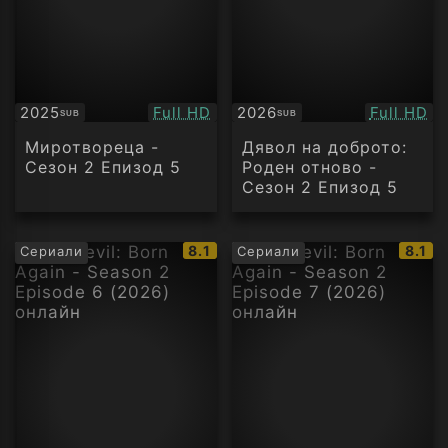
Качество:
Качество
2025
Full HD
2026
Full HD
SUB
SUB
Субтитри
Субтитри
Миротвореца -
Дявол на доброто:
Сезон 2 Епизод 5
Роден отново -
Сезон 2 Епизод 5
IMDb
IMDb
8.1
8.1
Сериали
Сериали
рейтинг:
рейти