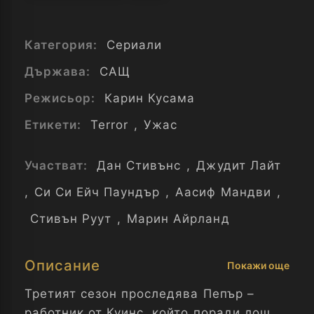
Категория:
Сериали
Държава:
САЩ
Режисьор:
Карин Кусама
Етикети:
Terror
,
Ужас
Участват:
Дан Стивънс
,
Джудит Лайт
,
Си Си Ейч Паундър
,
Аасиф Мандви
,
Стивън Руут
,
Марин Айрланд
Описание
Покажи още
Третият сезон проследява Пепър –
работник от Куинс, който поради лош