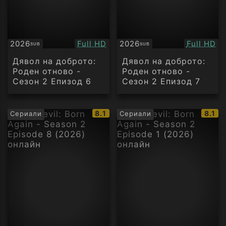
Качество:
Качество
2026
Full HD
2026
Full HD
SUB
SUB
Субтитри
Субтитри
Дявол на доброто:
Дявол на доброто:
Роден отново -
Роден отново -
Сезон 2 Епизод 6
Сезон 2 Епизод 7
IMDb
IMDb
8.1
8.1
Сериали
Сериали
рейтинг:
рейти