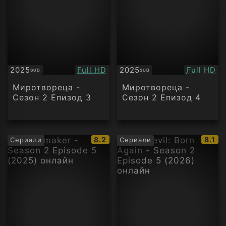
Качество:
Качество
2025
Full HD
2025
Full HD
SUB
SUB
Субтитри
Субтитри
Миротвореца -
Миротвореца -
Сезон 2 Епизод 3
Сезон 2 Епизод 4
IMDb
IMDb
8.2
8.1
Сериали
Сериали
рейтинг:
рейти